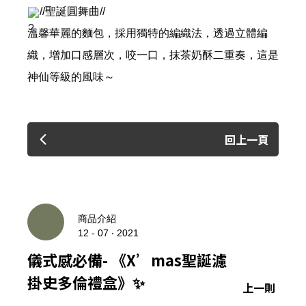
//聖誕圓舞曲//
溫馨華麗的麵包，採用獨特的編織法，透過立體編
織，增加口感層次，咬一口，抹茶奶酥二重奏，這是
神仙等級的風味～
回上一頁
商品介紹
12 - 07 ‧ 2021
儀式感必備- 《X’mas聖誕濾
掛史多倫禮盒》✨
上一則