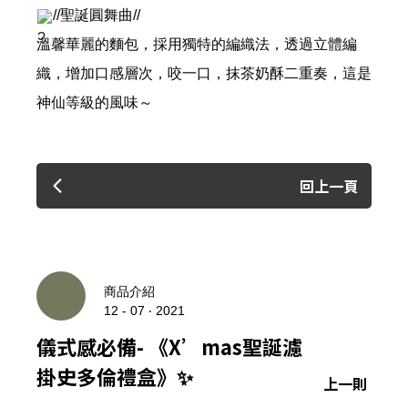
//聖誕圓舞曲//
溫馨華麗的麵包，採用獨特的編織法，透過立體編
織，增加口感層次，咬一口，抹茶奶酥二重奏，這是
神仙等級的風味～
回上一頁
商品介紹
12 - 07 ‧ 2021
儀式感必備- 《X’mas聖誕濾
掛史多倫禮盒》✨
上一則