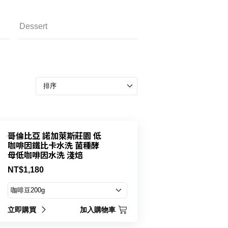
Dessert
哥倫比亞 諾加萊斯莊園 低
咖啡因鐵比卡水洗 菌種酵
母低咖啡因水洗 淺焙
NT$1,180
立即購買
加入購物車