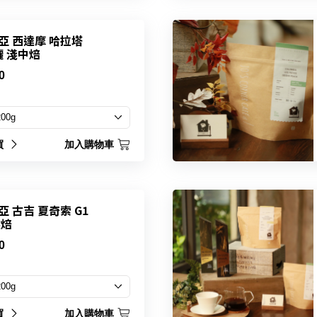
亞 西達摩 哈拉塔
曬 淺中焙
0
買
加入購物車
 古吉 夏奇索 G1
淺焙
0
買
加入購物車