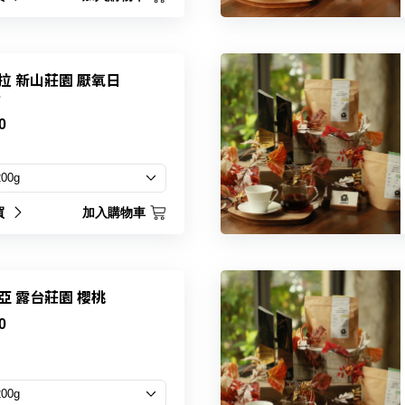
拉 新山莊園 厭氧日
焙
0
買
加入購物車
哥倫比亞 露台莊園 櫻桃
0