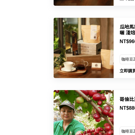
瓜地馬
曬 淺
NT$96
立即購
NT$88