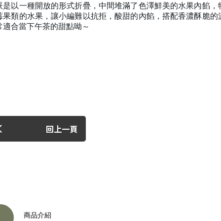
派是以一種開放的形式折疊，中間堆滿了色澤鮮美的水果內餡，
莓果類的水果，讓小編難以抗拒，酸甜的內餡，搭配香濃酥脆的
常適合當下午茶的甜點呦～
回上一頁
商品介紹