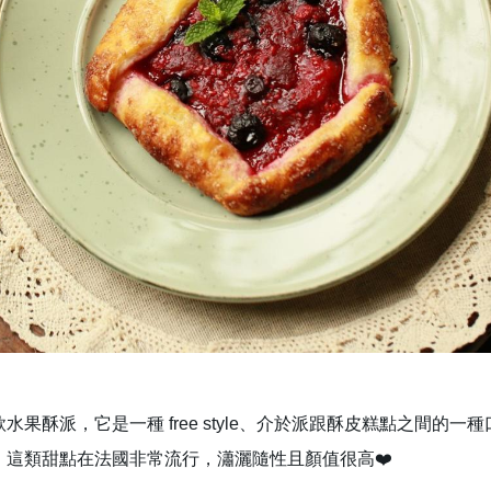
款水果酥派，它是一種 free style、介於派跟酥皮糕點之間的一種
，這類甜點在法國非常流行，瀟灑隨性且顏值很高❤️