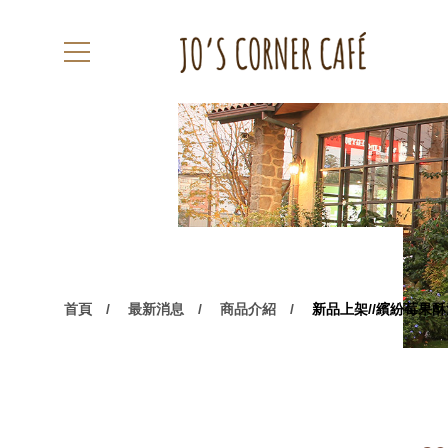
首頁
最新消息
商品介紹
新品上架//繽紛莓果酥派// R